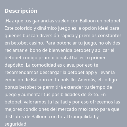
Descripción
¡Haz que tus ganancias vuelen con Balloon en betobet!
Este colorido y dinámico juego es la opción ideal para
quienes buscan diversión rápida y premios constantes
en betobet casino. Para potenciar tu juego, no olvides
reclamar el bono de bienvenida betobet y aplicar el
betobet codigo promocional al hacer tu primer
depósito. La comodidad es clave, por eso te
recomendamos descargar la betobet app y llevar la
emoción de Balloon en tu bolsillo. Además, el codigo
bonus betobet te permitirá extender tu tiempo de
juego y aumentar tus posibilidades de éxito. En
betobet, valoramos tu lealtad y por eso ofrecemos las
mejores condiciones del mercado mexicano para que
disfrutes de Balloon con total tranquilidad y
seguridad.