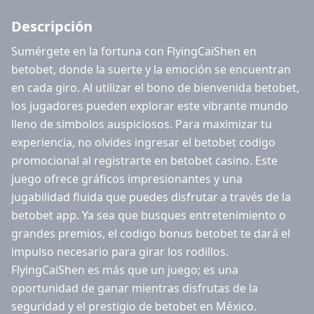
Descripción
Sumérgete en la fortuna con FlyingCaiShen en
betobet, donde la suerte y la emoción se encuentran
en cada giro. Al utilizar el bono de bienvenida betobet,
los jugadores pueden explorar este vibrante mundo
lleno de símbolos auspiciosos. Para maximizar tu
experiencia, no olvides ingresar el betobet codigo
promocional al registrarte en betobet casino. Este
juego ofrece gráficos impresionantes y una
jugabilidad fluida que puedes disfrutar a través de la
betobet app. Ya sea que busques entretenimiento o
grandes premios, el codigo bonus betobet te dará el
impulso necesario para girar los rodillos.
FlyingCaiShen es más que un juego; es una
oportunidad de ganar mientras disfrutas de la
seguridad y el prestigio de betobet en México.