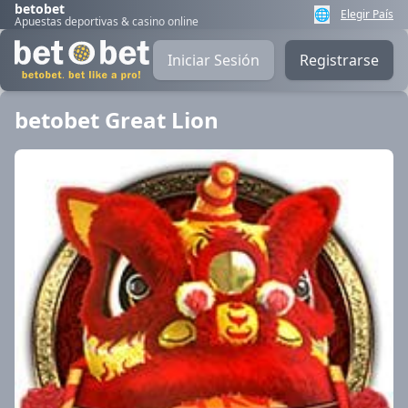
betobet
🌐
Elegir País
Apuestas deportivas & casino online
Iniciar Sesión
Registrarse
betobet Great Lion