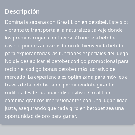
Descripción
Domina la sabana con Great Lion en betobet. Este slot
vibrante te transporta a la naturaleza salvaje donde
los premios rugen con fuerza. Al unirte a betobet
casino, puedes activar el bono de bienvenida betobet
para explorar todas las funciones especiales del juego.
No olvides aplicar el betobet codigo promocional para
recibir el codigo bonus betobet más lucrativo del
mercado. La experiencia es optimizada para móviles a
través de la betobet app, permitiéndote girar los
rodillos desde cualquier dispositivo. Great Lion
combina gráficos impresionantes con una jugabilidad
justa, asegurando que cada giro en betobet sea una
oportunidad de oro para ganar.