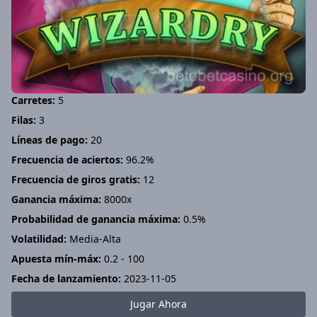
Carretes:
5
Filas:
3
Líneas de pago:
20
Frecuencia de aciertos:
96.2%
Frecuencia de giros gratis:
12
Ganancia máxima:
8000x
Probabilidad de ganancia máxima:
0.5%
Volatilidad:
Media-Alta
Apuesta mín-máx:
0.2 - 100
Fecha de lanzamiento:
2023-11-05
Jugar Ahora