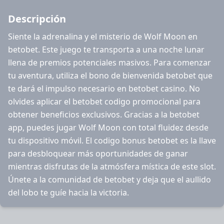
Descripción
Siente la adrenalina y el misterio de Wolf Moon en
betobet. Este juego te transporta a una noche lunar
llena de premios potenciales masivos. Para comenzar
tu aventura, utiliza el bono de bienvenida betobet que
te dará el impulso necesario en betobet casino. No
olvides aplicar el betobet codigo promocional para
obtener beneficios exclusivos. Gracias a la betobet
app, puedes jugar Wolf Moon con total fluidez desde
tu dispositivo móvil. El codigo bonus betobet es la llave
para desbloquear más oportunidades de ganar
mientras disfrutas de la atmósfera mística de este slot.
Únete a la comunidad de betobet y deja que el aullido
del lobo te guíe hacia la victoria.